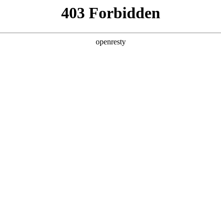
人生就是博汽车充电补能服
亚洲
丹 科威特 黎巴嫩 孟加拉国 马来西亚 尼泊尔 卡塔尔 沙特阿拉伯 叙利亚 泰
欧洲
兰 意大利 英国