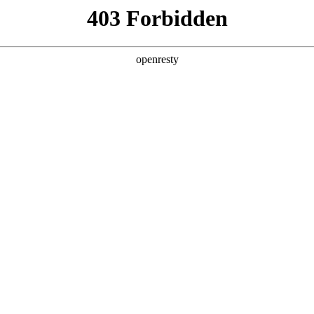
亚洲
丹 科威特 黎巴嫩 孟加拉国 马来西亚 尼泊尔 卡塔尔 沙特阿拉伯 叙利亚 泰
欧洲